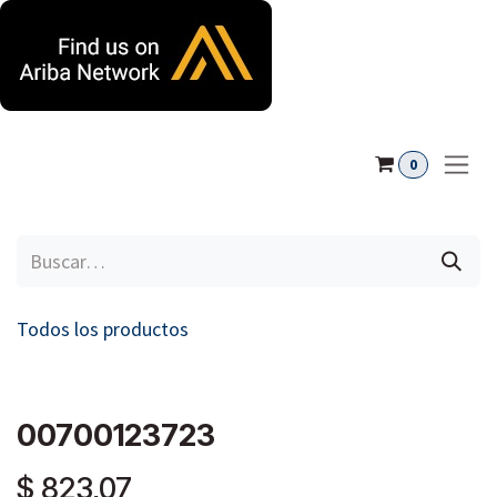
Ir al contenido
0
Todos los productos
00700123723
$
823,07